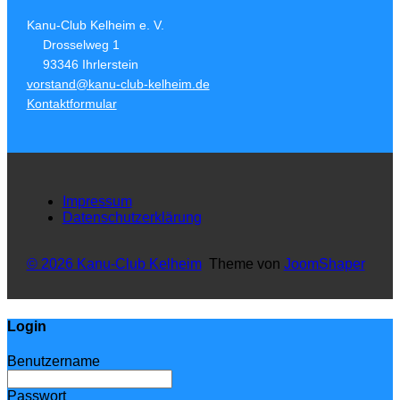
Kanu-Club Kelheim e. V.
Drosselweg 1
93346 Ihrlerstein
vorstand@kanu-club-kelheim.de
Kontaktformular
Impressum
Datenschutzerklärung
© 2026 Kanu-Club Kelheim
Theme von
JoomShaper
Login
Benutzername
Passwort