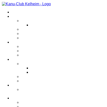
Startseite
Veranstaltungen
Kanutriathlon
Kinderkanutriathlon
Abfahrtsrennen
Anfängerkurs
Sonstiges
Verein
Unternehmungen
Bootshaus
Geschichte
Bereiche
Kanupolo
Spielberichte
Jugend
Rennsport
Sonstiges
Jugend
Kanupolotraining für Schüler und
Jugendliche
Bilder
2026
2025