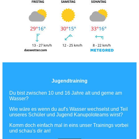
Jugendtraining
Du bist zwischen 10 und 16 Jahre alt und gerne am
Wasser?
Wie wäre es wenn du auf's Wasser wechselst und Teil
unseres Schüler und Jugend Kanupoloteams wirst?
Komm doch einfach mal in eins unser Trainings vorbei
und schau's dir an!