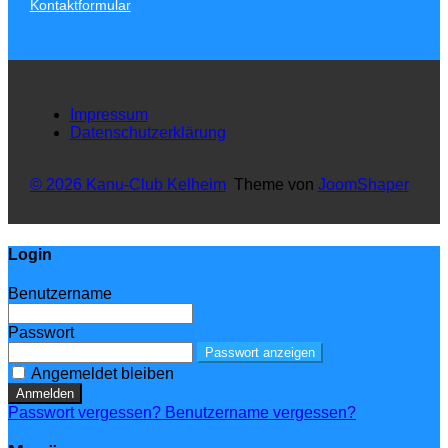
Kontaktformular
Impressum
Datenschutzerklärung
© 2026 Kanu-Club Kelheim
Theme von
JoomShaper
Login
Benutzername
Passwort
Passwort anzeigen
Angemeldet bleiben
Anmelden
Passwort vergessen?
Benutzername vergessen?