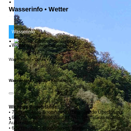
Wasserinfo • Wetter
Wasserinfo
Wetter
Wasserstand • Donau • Kelheim
Wasserstand • Donau • Kelheim
Wichtige Pegelstände:
• 708 cm -
Altes Bootshauses:
beginnende Überflutung
• 665 cm -
Altes Bootshauses:
Wasser im Gras rechter
Außenständer
• 630 cm -
Altes Bootshauses:
Wasser bei