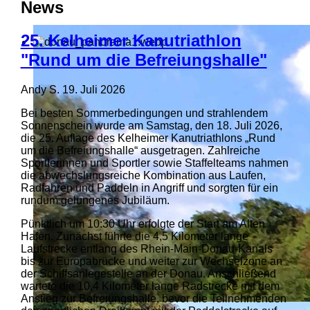
News
25. Kelheimer Kanutriathlon
"Rund um die Befreiungshalle"
Andy S.
19. Juli 2026
Bei besten Sommerbedingungen und strahlendem
Sonnenschein wurde am Samstag, den 18. Juli 2026,
die 25. Auflage des Kelheimer Kanutriathlons „Rund
um die Befreiungshalle“ ausgetragen. Zahlreiche
Sportlerinnen und Sportler sowie Staffelteams nahmen
die abwechslungsreiche Kombination aus Laufen,
Radfahren und Paddeln in Angriff und sorgten für ein
rundum gelungenes Jubiläum.
Pünktlich um 10:30 Uhr erfolgte der Start am Alten
Hafen. Zunächst führte die 4,5 Kilometer lange
Laufstrecke entlang des Rhein-Main-Donau-Kanals
bis zur Europabrücke und weiter zur Wechselzone an
der Schiffsanlegestelle an der Donau. Anschließend
wartete die 10,4 Kilometer lange Radstrecke mit dem
Anstieg zur Befreiungshalle, bevor die Teilnehmenden