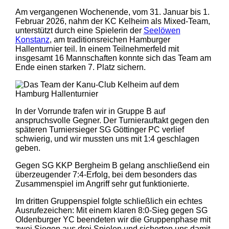
Am vergangenen Wochenende, vom 31. Januar bis 1.
Februar 2026, nahm der KC Kelheim als Mixed-Team,
unterstützt durch eine Spielerin der
Seelöwen
Konstanz
, am traditionsreichen Hamburger
Hallenturnier teil. In einem Teilnehmerfeld mit
insgesamt 16 Mannschaften konnte sich das Team am
Ende einen starken 7. Platz sichern.
In der Vorrunde trafen wir in Gruppe B auf
anspruchsvolle Gegner. Der Turnierauftakt gegen den
späteren Turniersieger SG Göttinger PC verlief
schwierig, und wir mussten uns mit 1:4 geschlagen
geben.
Gegen SG KKP Bergheim B gelang anschließend ein
überzeugender 7:4-Erfolg, bei dem besonders das
Zusammenspiel im Angriff sehr gut funktionierte.
Im dritten Gruppenspiel folgte schließlich ein echtes
Ausrufezeichen: Mit einem klaren 8:0-Sieg gegen SG
Oldenburger YC beendeten wir die Gruppenphase mit
zwei Siegen aus drei Spielen und sicherten uns damit