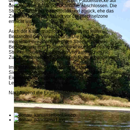
den sportlichen Dreikampf mit der Paddelstrecke auf
der Donau im Kajak oder Kanadier abschlossen. Die
Strecke führte bis zum Klösterl und zurück, ehe das
Ziel direkt auf dem Wasser vor der Wechselzone
erreicht wurde.
Auch der Kindertriathlon war erneut ein fester
Bestandteil der Veranstaltung. Die jungen Teams
meisterten ihre altersgerechten Strecken mit viel
Begeisterung und Teamgeist und wurden entlang der
Strecke sowie im Zielbereich von zahlreichen
Zuschauerinnen und Zuschauern lautstark angefeuert.
Im Anschluss an die Wettkämpfe fand die
Siegerehrung statt, bei der die erfolgreichsten
Einzelstarterinnen, Einzelstarter und Teams für ihre
Leistungen ausgezeichnet wurden.
Nachfolgend die Ergebnisliste: