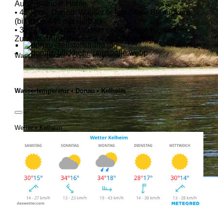
Außenständer Höhle
• 420 cm -
Donau:
Wasser tiefste Stelle Bienenkorb
(bis circa 440 passierbar)
• 396 cm -
Donau:
Wasser tiefste Stelle Klösterl-
Zufahrtsstraße (bis circa 420 passierbar)
Wassertemperatur • Donau • Kelheim
Wassertemperatur • Donau • Kelheim
Wetter • Kelheim