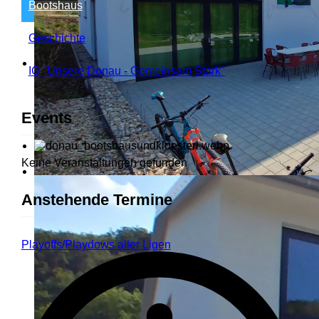
Bootshaus
Geschichte
IG "Unsere Donau - Gemeinsam Stark"
Events
Keine Veranstaltungen gefunden
Anstehende Termine
Playoffs/Playdows aller Ligen