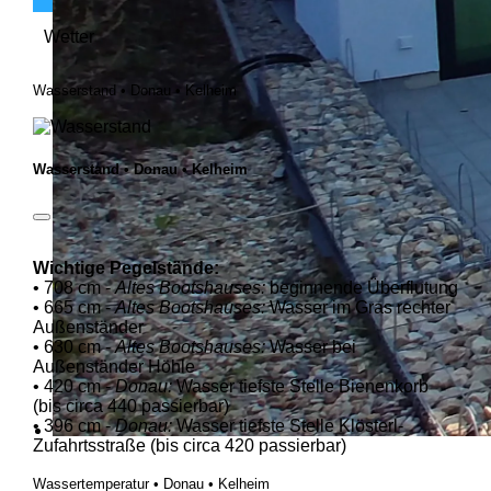
Wetter
Wasserstand • Donau • Kelheim
Wasserstand • Donau • Kelheim
Wichtige Pegelstände:
• 708 cm -
Altes Bootshauses:
beginnende Überflutung
• 665 cm -
Altes Bootshauses:
Wasser im Gras rechter
Außenständer
• 630 cm -
Altes Bootshauses:
Wasser bei
Außenständer Höhle
• 420 cm -
Donau:
Wasser tiefste Stelle Bienenkorb
(bis circa 440 passierbar)
• 396 cm -
Donau:
Wasser tiefste Stelle Klösterl-
Zufahrtsstraße (bis circa 420 passierbar)
Wassertemperatur • Donau • Kelheim