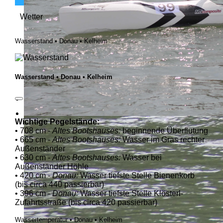
Wetter
Wasserstand • Donau • Kelheim
Wasserstand • Donau • Kelheim
Wichtige Pegelstände:
• 708 cm -
Altes Bootshauses:
beginnende Überflutung
• 665 cm -
Altes Bootshauses:
Wasser im Gras rechter
Außenständer
• 630 cm -
Altes Bootshauses:
Wasser bei
Außenständer Höhle
• 420 cm -
Donau:
Wasser tiefste Stelle Bienenkorb
(bis circa 440 passierbar)
• 396 cm -
Donau:
Wasser tiefste Stelle Klösterl-
Zufahrtsstraße (bis circa 420 passierbar)
Wassertemperatur • Donau • Kelheim