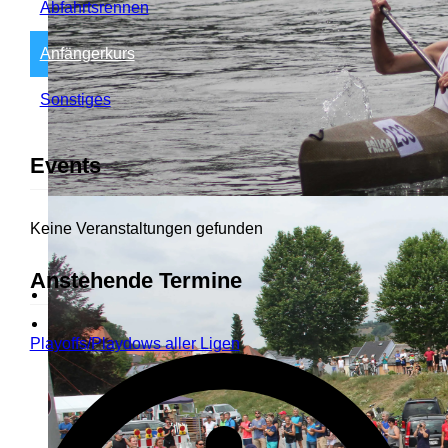
Abfahrtsrennen
Anfängerkurs
Sonstiges
Events
Keine Veranstaltungen gefunden
Anstehende Termine
Playoffs/Playdows aller Ligen