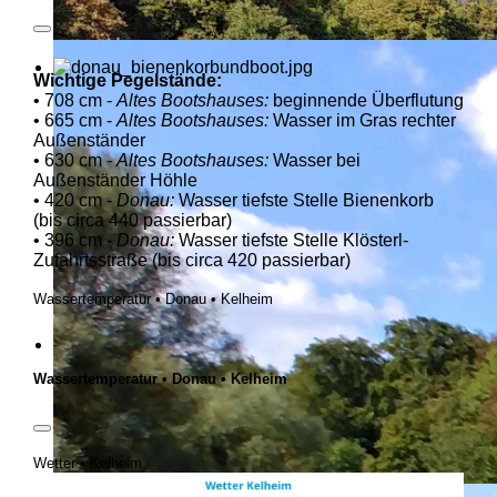
Wichtige Pegelstände:
• 708 cm -
Altes Bootshauses:
beginnende Überflutung
• 665 cm -
Altes Bootshauses:
Wasser im Gras rechter
Außenständer
• 630 cm -
Altes Bootshauses:
Wasser bei
Außenständer Höhle
• 420 cm -
Donau:
Wasser tiefste Stelle Bienenkorb
(bis circa 440 passierbar)
• 396 cm -
Donau:
Wasser tiefste Stelle Klösterl-
Zufahrtsstraße (bis circa 420 passierbar)
Wassertemperatur • Donau • Kelheim
Wassertemperatur • Donau • Kelheim
Wetter • Kelheim