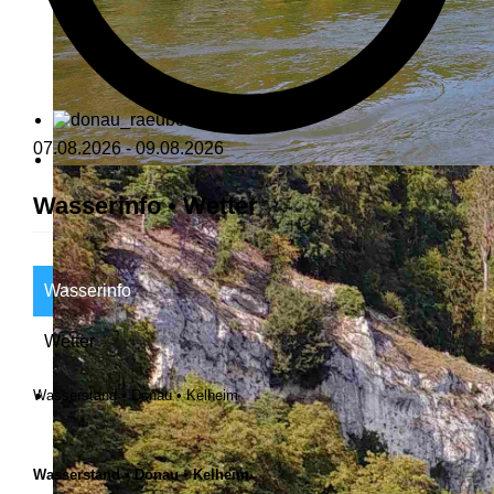
07.08.2026
-
09.08.2026
Wasserinfo • Wetter
Wasserinfo
Wetter
Wasserstand • Donau • Kelheim
Wasserstand • Donau • Kelheim