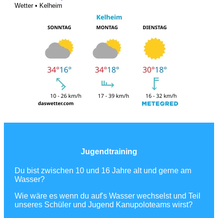
Wetter • Kelheim
Jugendtraining
Du bist zwischen 10 und 16 Jahre alt und gerne am
Wasser?
Wie wäre es wenn du auf's Wasser wechselst und Teil
unseres Schüler und Jugend Kanupoloteams wirst?