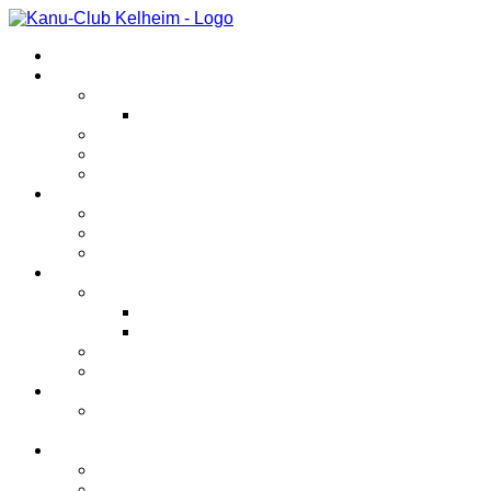
Startseite
Veranstaltungen
Kanutriathlon
Kinderkanutriathlon
Abfahrtsrennen
Anfängerkurs
Sonstiges
Verein
Unternehmungen
Bootshaus
Geschichte
Bereiche
Kanupolo
Spielberichte
Jugend
Rennsport
Sonstiges
Jugend
Kanupolotraining für Schüler und
Jugendliche
Bilder
2026
2025