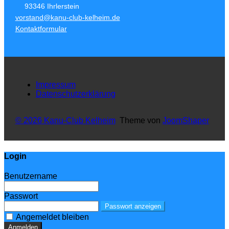
93346 Ihrlerstein
vorstand@kanu-club-kelheim.de
Kontaktformular
Impressum
Datenschutzerklärung
© 2026 Kanu-Club Kelheim
Theme von
JoomShaper
Login
Benutzername
Passwort
Passwort anzeigen
Angemeldet bleiben
Anmelden