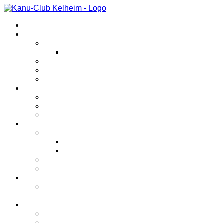
Startseite
Veranstaltungen
Kanutriathlon
Kinderkanutriathlon
Abfahrtsrennen
Anfängerkurs
Sonstiges
Verein
Unternehmungen
Bootshaus
Geschichte
Bereiche
Kanupolo
Spielberichte
Jugend
Rennsport
Sonstiges
Jugend
Kanupolotraining für Schüler und
Jugendliche
Bilder
2026
2025