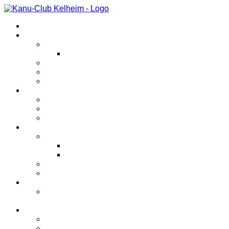
Startseite
Veranstaltungen
Kanutriathlon
Kinderkanutriathlon
Abfahrtsrennen
Anfängerkurs
Sonstiges
Verein
Unternehmungen
Bootshaus
Geschichte
Bereiche
Kanupolo
Spielberichte
Jugend
Rennsport
Sonstiges
Jugend
Kanupolotraining für Schüler und
Jugendliche
Bilder
2026
2025